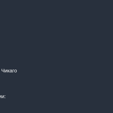
 Чикаго
ии: