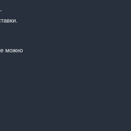
-
тавки.
же можно