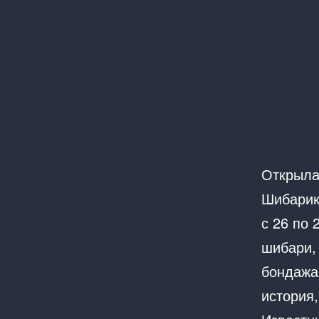
Открыла
Шибарик
с 26 по 
шибари,
бондажа
история,