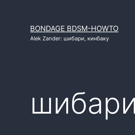
Перейти
к
содержимому
BONDAGE BDSM-HOWTO
Alek Zander: шибари, кинбаку
шибари