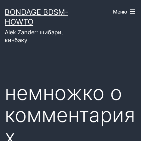
Перейти
BONDAGE BDSM-
Меню
к
HOWTO
содержимому
Alek Zander: шибари,
кинбаку
немножко о
комментария
х