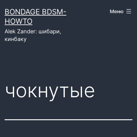
Перейти
BONDAGE BDSM-
Меню
к
HOWTO
содержимому
Alek Zander: шибари,
кинбаку
чокнутые