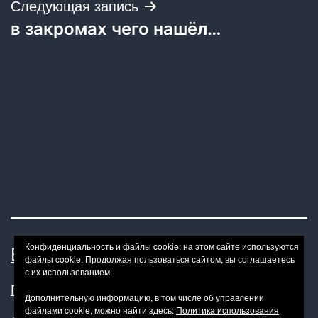
записям
Следующая запись
в закромах чего нашёл…
Конфиденциальность и файлы cookie: на этом сайте используются
BONDAGE BDSM-HOWTO
файлы cookie. Продолжая пользоваться сайтом, вы соглашаетесь
с их использованием.
Политика конфиденциальности
Дополнительную информацию, в том числе об управлении
файлами cookie, можно найти здесь:
Политика использования