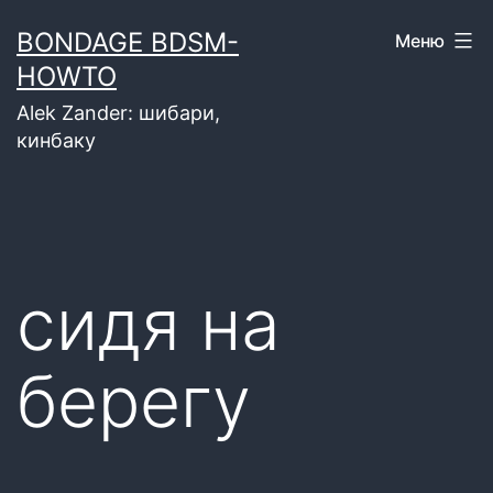
Перейти
BONDAGE BDSM-
Меню
к
HOWTO
содержимому
Alek Zander: шибари,
кинбаку
сидя на
берегу