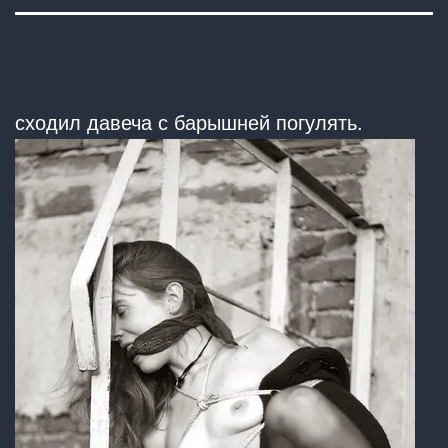
сходил давеча с барышней погулять.