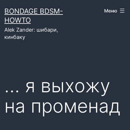
Перейти
BONDAGE BDSM-
Меню
к
HOWTO
содержимому
Alek Zander: шибари,
кинбаку
… я выхожу
на променад