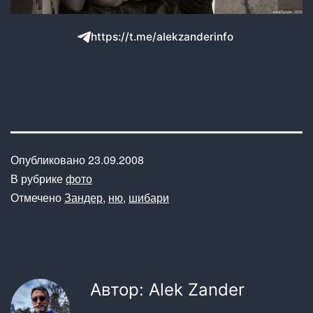
https://t.me/alekzanderinfo
Опубликовано
23.09.2008
В рубрике
фото
Отмечено
Зандер
,
ню
,
шибари
Автор: Alek Zander