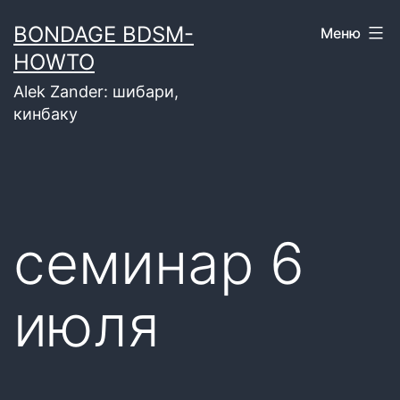
Перейти
BONDAGE BDSM-
Меню
к
HOWTO
содержимому
Alek Zander: шибари,
кинбаку
семинар 6
июля