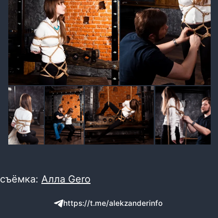
съёмка:
Алла Gero
https://t.me/alekzanderinfo