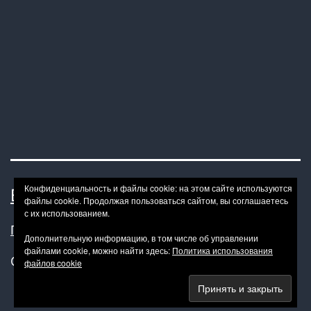
Конфиденциальность и файлы cookie: на этом сайте используются
BONDAGE BDSM-HOWTO
файлы cookie. Продолжая пользоваться сайтом, вы соглашаетесь
с их использованием.
Политика конфиденциальности
Дополнительную информацию, в том числе об управлении
файлами cookie, можно найти здесь:
Политика использования
Сайт работает на
WordPress
.
файлов cookie