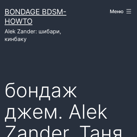
Перейти
BONDAGE BDSM-
Меню
к
HOWTO
содержимому
Alek Zander: шибари,
кинбаку
бондаж
джем. Alek
Zander, Таня