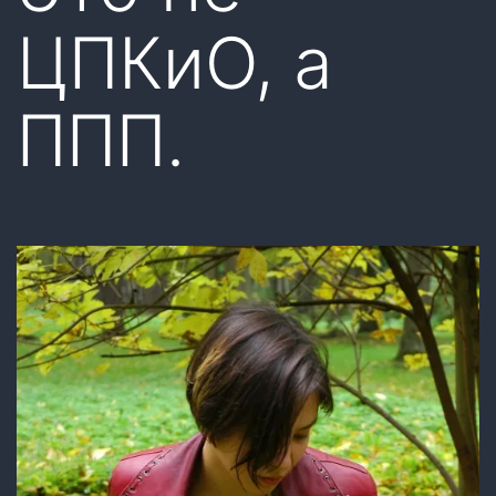
ЦПКиО, а
ППП.