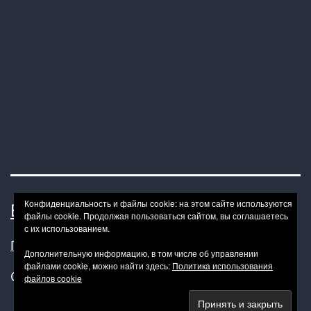
Конфиденциальность и файлы cookie: на этом сайте используются
BONDAGE BDSM-HOWTO
файлы cookie. Продолжая пользоваться сайтом, вы соглашаетесь
с их использованием.
Политика конфиденциальности
Дополнительную информацию, в том числе об управлении
файлами cookie, можно найти здесь:
Политика использования
Сайт работает на
WordPress
.
файлов cookie