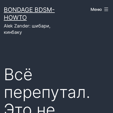
Перейти
BONDAGE BDSM-
Меню
к
HOWTO
содержимому
Alek Zander: шибари,
кинбаку
Всё
перепутал.
Это не