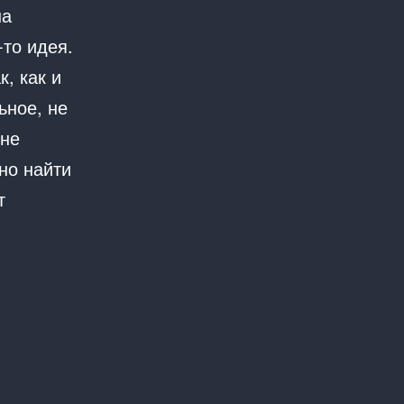
на
-то идея.
, как и
ьное, не
 не
но найти
т