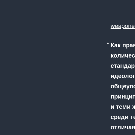
weapone
Как пра
количес
стандар
идеолог
общеупо
принцип
и теми 
среди т
отличая