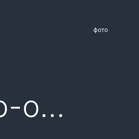
фото
о-о…