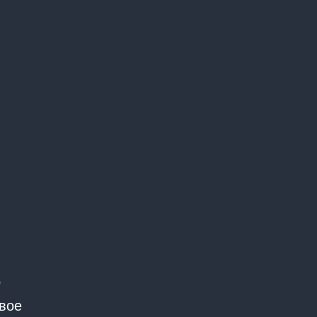
о
вое