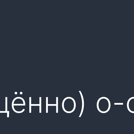
щённо) о-