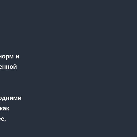
норм и
енной
 одними
как
е,