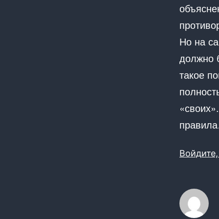
объяснен
противор
Но на са
должно 
такое п
полность
«своих»
правил
Войдите,