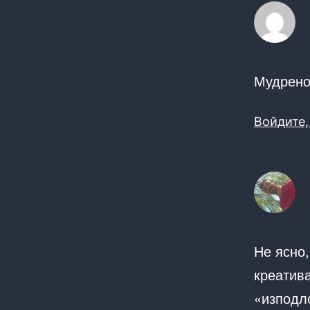
Мудрено
Войдите,
Не ясно,
креатива
«изподл