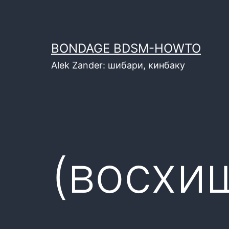
Перейти
к
содержимому
BONDAGE BDSM-HOWTO
Alek Zander: шибари, кинбаку
(восхи