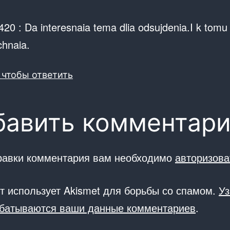
20 : Da interesnaia tema dlia odsujdenia.I k tomu 
hnaia.
 чтобы ответить
бавить комментар
равки комментария вам необходимо
авторизова
йт использует Akismet для борьбы со спамом.
Уз
абатываются ваши данные комментариев
.