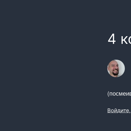
4 
(посмеив
Войдите,