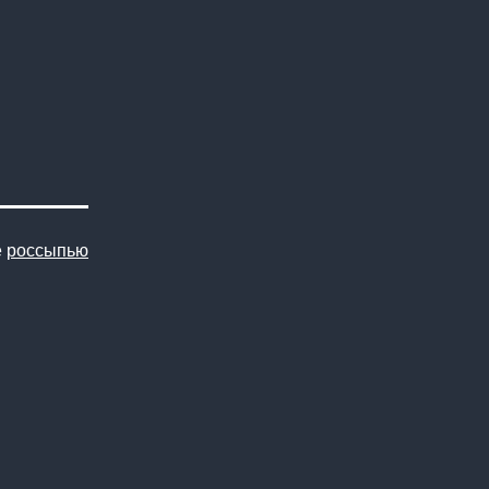
е
россыпью