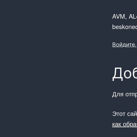
AVM, AL4
beskonec
Войдите,
До
Для отп
Этот са
как обр