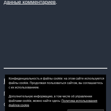
данные комментариев
.
Конфиденциальность и файлы cookie: на этом сайте используются
BONDAGE BDSM-HOWTO
файлы cookie. Продолжая пользоваться сайтом, вы соглашаетесь
с их использованием.
Политика конфиденциальности
Дополнительную информацию, в том числе об управлении
файлами cookie, можно найти здесь:
Политика использования
Сайт работает на
WordPress
.
файлов cookie