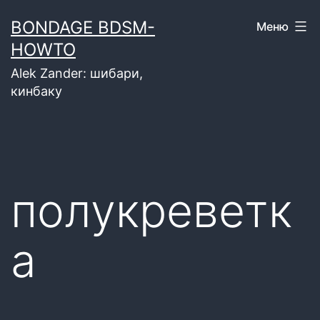
Перейти
BONDAGE BDSM-
Меню
к
HOWTO
содержимому
Alek Zander: шибари,
кинбаку
полукреветк
а