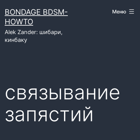
Перейти
BONDAGE BDSM-
Меню
к
HOWTO
содержимому
Alek Zander: шибари,
кинбаку
связывание
запястий