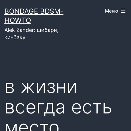
Перейти
BONDAGE BDSM-
Меню
к
HOWTO
содержимому
Alek Zander: шибари,
кинбаку
в жизни
всегда есть
место