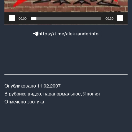
00:00
00:30
https://t.me/alekzanderinfo
Опубликовано
11.02.2007
В рубрике
видео
,
паранормальное
,
Япония
Отмечено
эротика