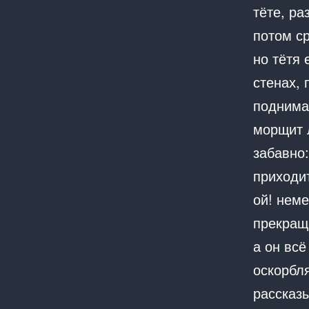
тёте, ра
потом с
но тётя 
стенах, 
поднима
морщит 
забавно:
приходит
ой! неме
прекращ
а он всё
оскорбля
рассказы