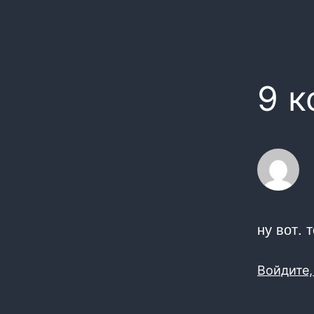
9 
ну вот. 
Войдите,