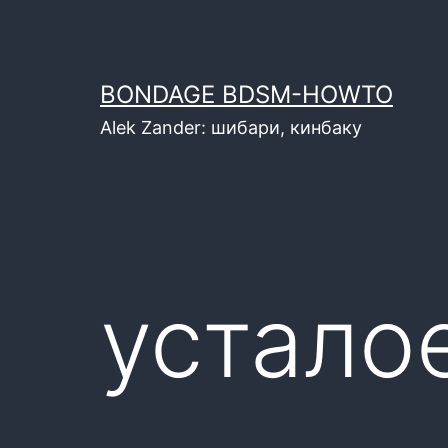
Перейти
к
содержимому
BONDAGE BDSM-HOWTO
Alek Zander: шибари, кинбаку
устало