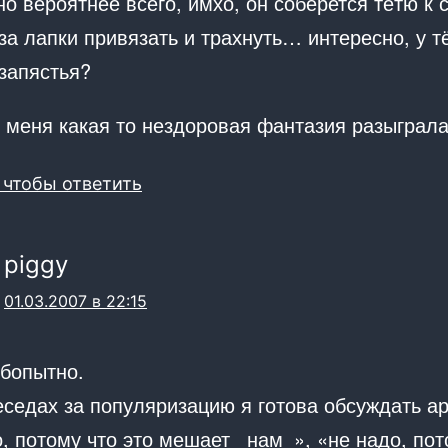
о вероятнее всего, имхо, он соберется тётю к 
за лапки привязать и трахнуть… интересно, у т
запястья?
у меня какая то нездоровая фантазия разыграл
 чтобы ответить
piggy
01.03.2007 в 22:15
юбопытно.
еседах за популяризацию я готова обсуждать а
, потому что это мешает _нам_», «не надо, пот