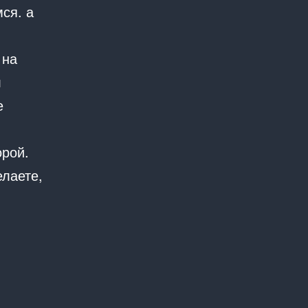
мся. а
 на
л
е
орой.
елаете,