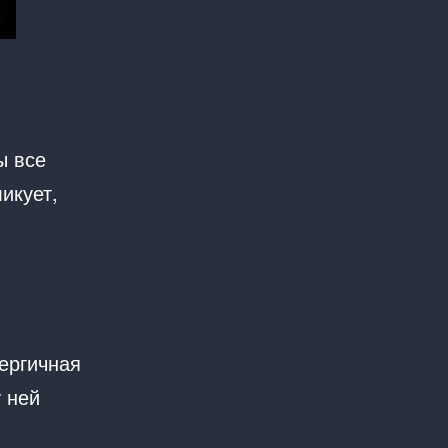
ы все
икует,
ергичная
у ней