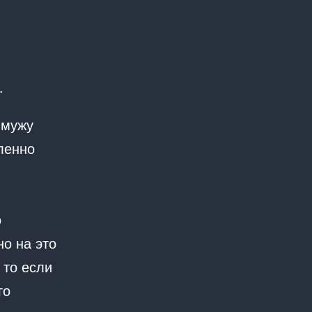
.
 мужу
ленно
о
но на это
 то если
го