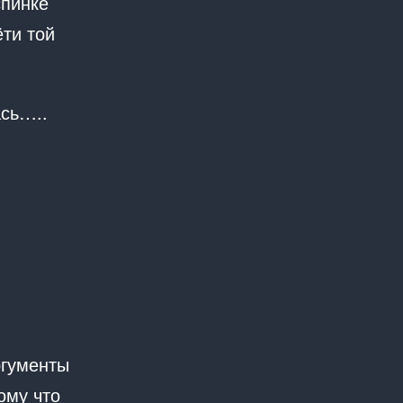
спинке
ёти той
ась…..
ргументы
ому что