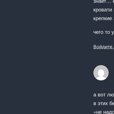
знает… н
кровати 
крепкие 
чего то 
Войдите,
а вот л
в этих б
«не надо