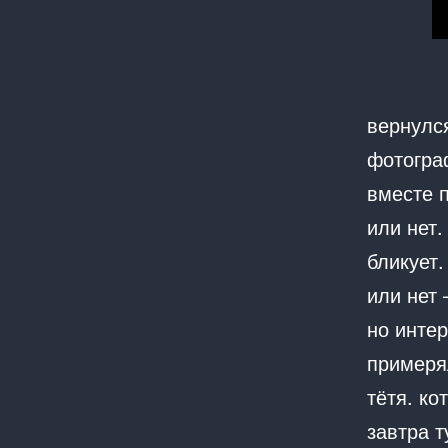
вернулс
фотограф
вместе п
или нет.
бликует.
или нет 
но интер
примеря
тётя. ко
завтра т