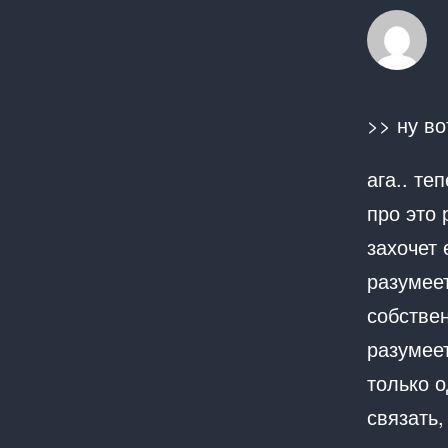
>> ну во
ага.. те
про это
захочет 
разумее
собствен
разумеет
только о
связать,