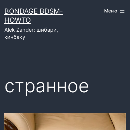
Перейти
BONDAGE BDSM-
Меню
к
HOWTO
содержимому
Alek Zander: шибари,
кинбаку
странное