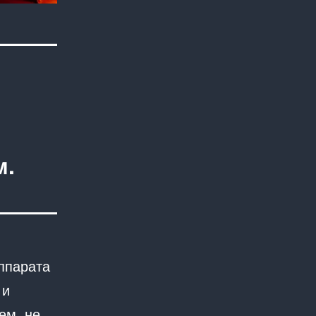
м.
ппарата
 и
ем, не