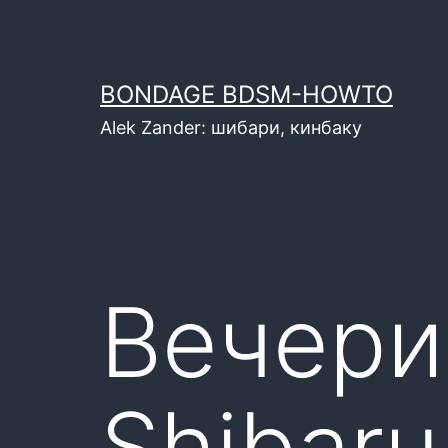
Перейти
к
содержимому
BONDAGE BDSM-HOWTO
Alek Zander: шибари, кинбаку
Вечери
Shibaru