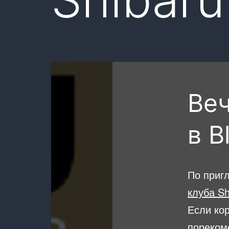
Веч
в B
По при
клуба Sh
Если кор
пореком