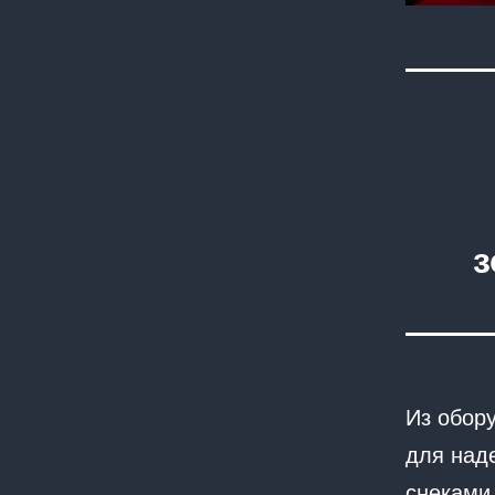
з
Из обор
для над
снеками.