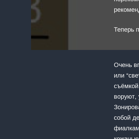
рекоменд
Теперь 
Очень в
или “све
съёмкой.
воруют, 
Зониров
собой д
фиалкам
кожаные