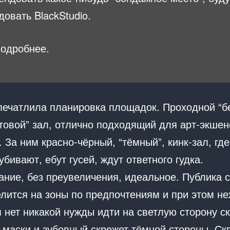
овать BlackStudio.
подробнее.
печатлила планировка площадок. Проходной “б
товой” зал, отлично подходящий для арт-экшен
 За ним красно-чёрный, “тёмный”, кинк-зал, где
убивают, ебут гусей, ждут ответного гудка.
ание, без преувеличения, идеальное. Публика 
елится на зоны по предпочтениям и при этом н
 нет никакой нужды идти на светлую сторону с
 маски и зубовный скрежет тёмной стороны. Ск