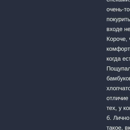
очень-то
покурить
входе не
Короче,
комфорт,
когда ес
Пощупал
бамбуков
хлопчато
отличие 
тех, у к
б. Лично
такое, в