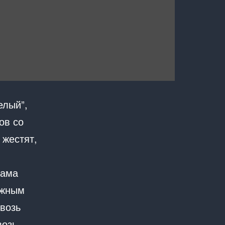
елый”,
ов со
 жестят,
сама
ежным
квозь
возь