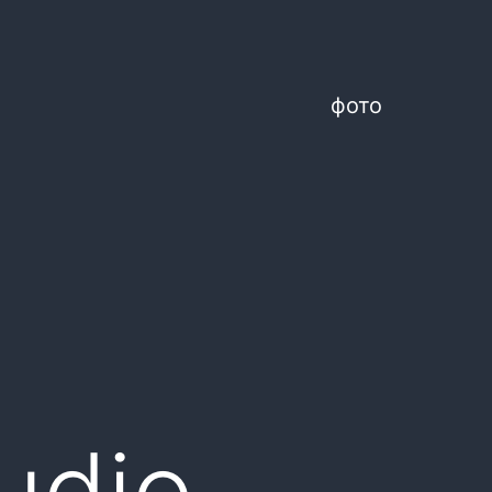
фото
udio