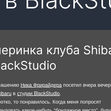
еринка клуба Shib
lackStudio
глашению
Ника Фрирайдера
посетил вчера вечер
ibaru
в
студии BlackStudio
.
отко, то понравилось. Когда меня попросят
ендовать какое-нибудь “бондажное место”, буду