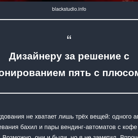
blackstudio.info
Дизайнеру за решение с
онированием пять с плюсо
удования не хватает лишь трёх вещей: одного а
евания бахил и пары вендинг-автоматов с кофе
 Возможно, они и были, но я не заметил. Впроч