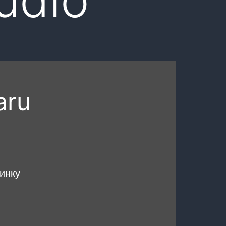
aru
инку