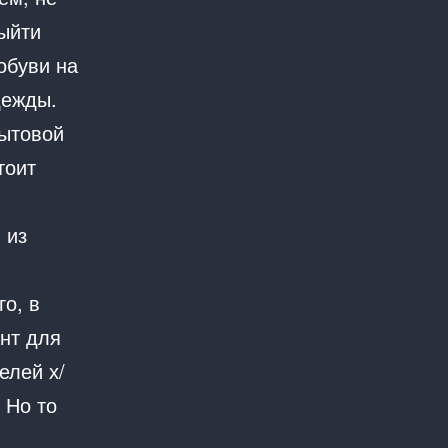
выйти
обуви на
дежды.
бытовой
тоит
 из
го, в
ант для
елей х/
 Но то