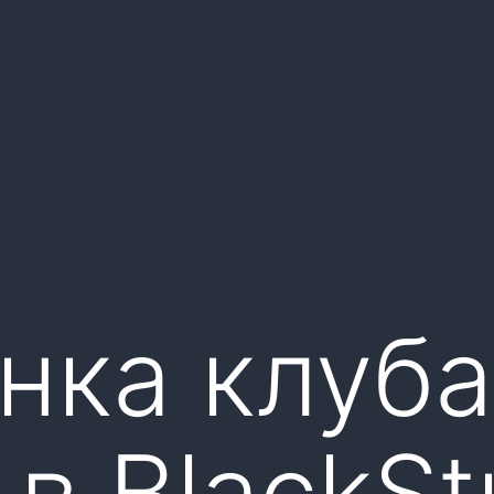
нка клуба
 в BlackSt