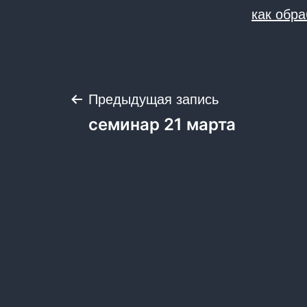
как обр
Навигация
Предыдущая запись
семинар 21 марта
по
записям