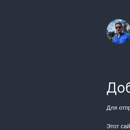
До
Для отп
Этот са