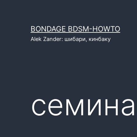
Перейти
к
содержимому
BONDAGE BDSM-HOWTO
Alek Zander: шибари, кинбаку
семина