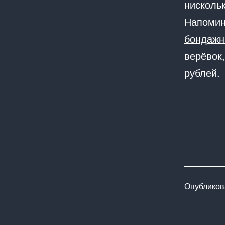
нискольк
Напомин
бондажн
верёвок
рублей.
Опублико