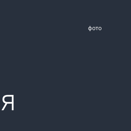
фото
ля