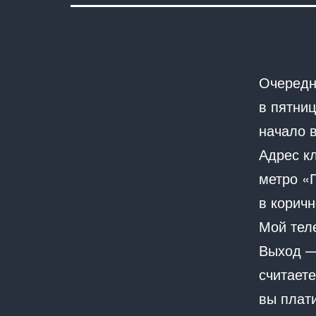
Очередн
в пятниц
начало в
Адрес к
метро «
в коричн
Мой тел
Выход —
считаете
вы плати