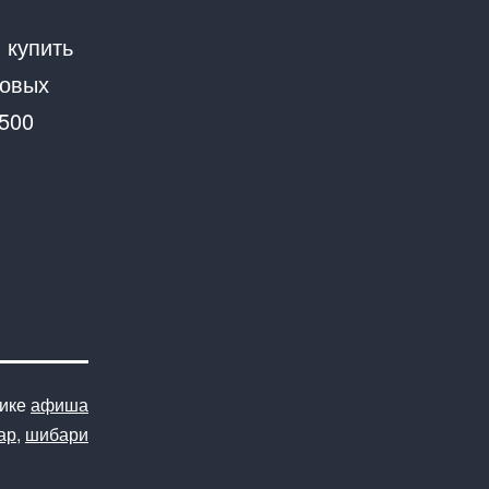
 купить
товых
2500
рике
афиша
ар
,
шибари