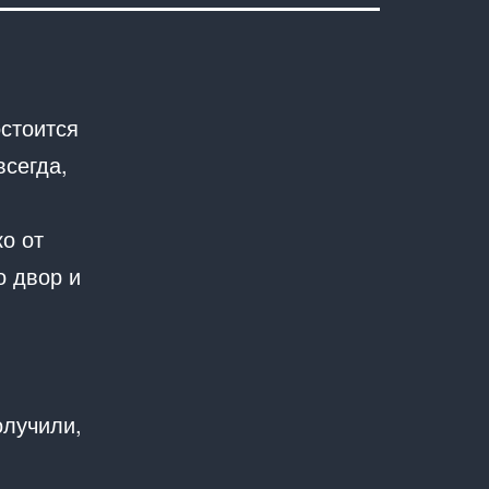
стоится
всегда,
о от
о двор и
олучили,