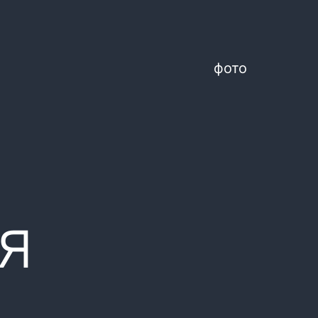
фото
я