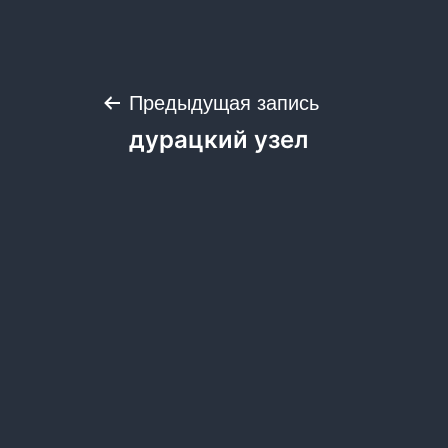
Навигация
Предыдущая запись
дурацкий узел
по
записям