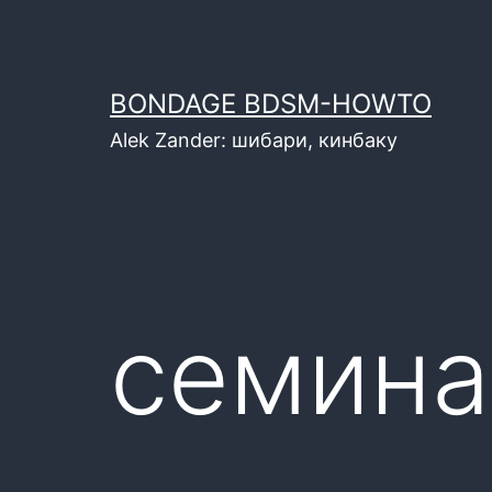
Перейти
к
содержимому
BONDAGE BDSM-HOWTO
Alek Zander: шибари, кинбаку
семина