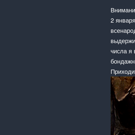
Внимание
2 январ
всенаро
выдержи
числа я
бондажн
Приходи