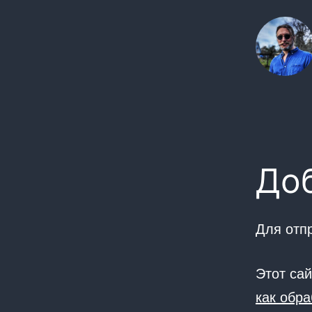
До
Для отп
Этот са
как обр