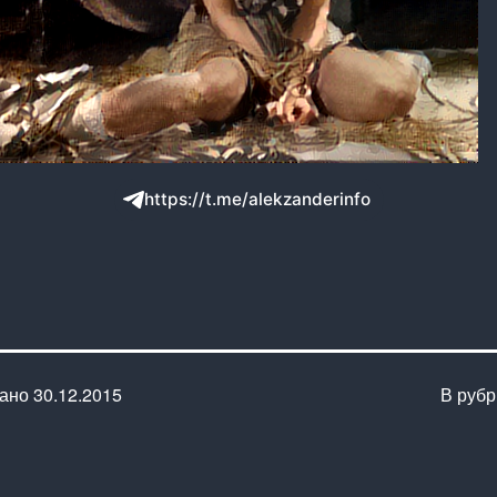
https://t.me/alekzanderinfo
вано
30.12.2015
В руб