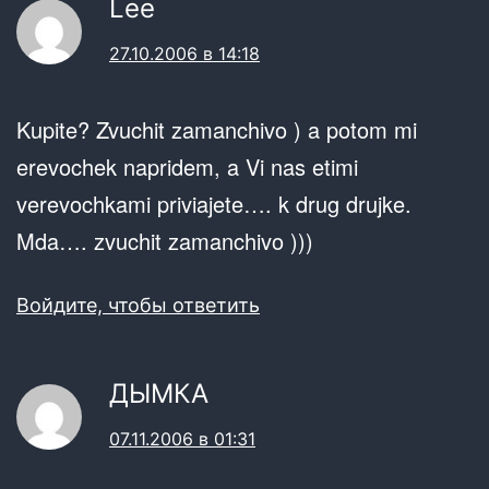
Lee
27.10.2006 в 14:18
Kupite? Zvuchit zamanchivo ) a potom mi
erevochek napridem, a Vi nas etimi
verevochkami priviajete…. k drug drujke.
Mda…. zvuchit zamanchivo )))
Войдите, чтобы ответить
ДЫМКА
07.11.2006 в 01:31