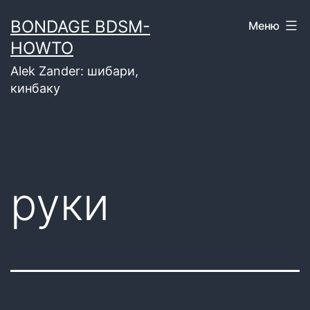
Перейти
BONDAGE BDSM-
Меню
к
HOWTO
содержимому
Alek Zander: шибари,
кинбаку
руки