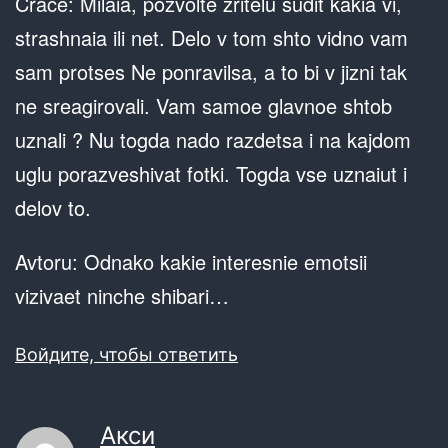
Crace: Milaia, pozvolte zritelu sudit kakia vi,
strashnaia ili net. Delo v tom shto vidno vam
sam protses Ne ponravilsa, a to bi v jizni tak
ne sreagirovali. Vam samoe glavnoe shtob
uznali ? Nu togda nado razdetsa i na kajdom
uglu porazveshivat fotki. Togda vse uznaiut i
delov to.
Avtoru: Odnako kakie interesnie emotsii
vizivaet ninche shibari…
Войдите, чтобы ответить
Акси