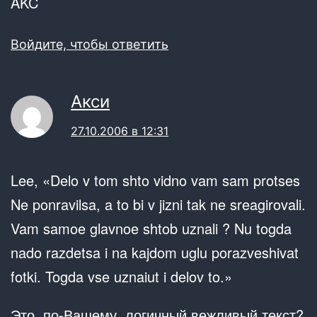
AKC
Войдите, чтобы ответить
Акси
27.10.2006 в 12:31
Lee, «Delo v tom shto vidno vam sam protses
Ne ponravilsa, a to bi v jizni tak ne sreagirovali.
Vam samoe glavnoe shtob uznali ? Nu togda
nado razdetsa i na kajdom uglu porazveshivat
fotki. Togda vse uznaiut i delov to.»
Это, по-Вашему, логичный вежливый текст?