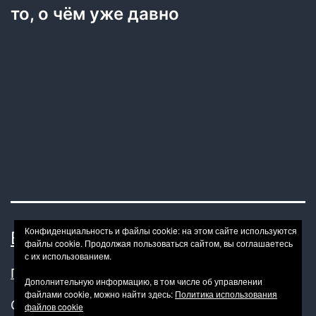
то, о чём уже давно
Конфиденциальность и файлы cookie: на этом сайте используются
BONDAGE BDSM-HOWTO
файлы cookie. Продолжая пользоваться сайтом, вы соглашаетесь
с их использованием.
Политика конфиденциальности
Дополнительную информацию, в том числе об управлении
файлами cookie, можно найти здесь:
Политика использования
Сайт работает на
WordPress
.
файлов cookie