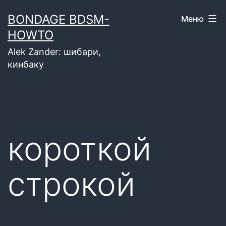
Перейти
BONDAGE BDSM-
Меню
к
HOWTO
содержимому
Alek Zander: шибари,
кинбаку
короткой
строкой