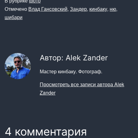
В рубрике
фото
Отмечено
Влад Гансовский
,
Зандер
,
кинбаку
,
ню
,
шибари
Автор: Alek Zander
Мастер кинбаку. Фотограф.
Просмотреть все записи автора Alek
Zander
4 комментария