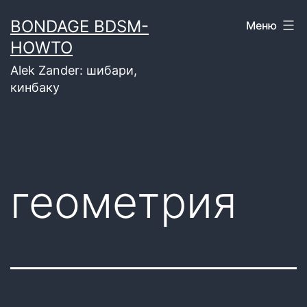
Перейти
BONDAGE BDSM-
Меню
к
HOWTO
содержимому
Alek Zander: шибари,
кинбаку
геометрия