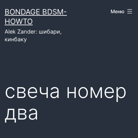
Перейти
BONDAGE BDSM-
Меню
к
HOWTO
содержимому
Alek Zander: шибари,
кинбаку
свеча номер
два